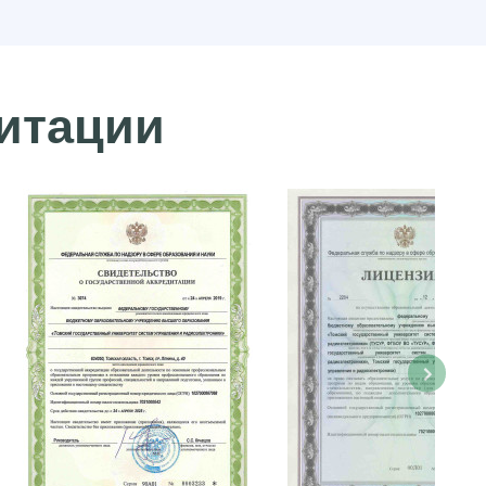
дитации
›