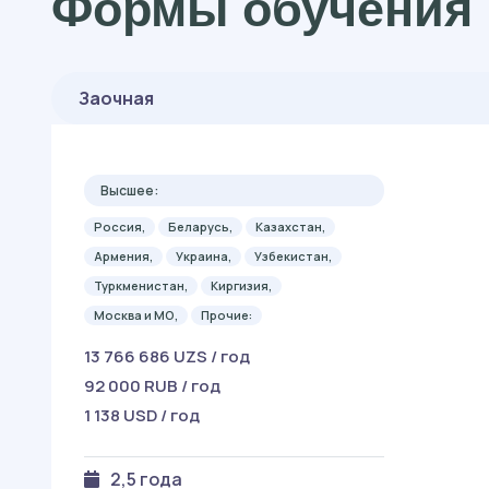
Формы обучения 
Заочная
Высшее:
Россия,
Беларусь,
Казахстан,
Армения,
Украина,
Узбекистан,
Туркменистан,
Киргизия,
Москва и МО,
Прочие:
13 766 686 UZS / год
92 000 RUB / год
1 138 USD / год
2,5 года