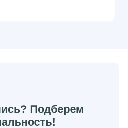
лись? Подберем
иальность!