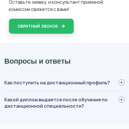
Оставьте заявку, и консультант приемной
комиссии свяжется с вами!
ОБРАТНЫЙ ЗВОНОК
Вопросы и ответы
Как поступить на дистанционный профиль?
Для поступления вам нужно: определиться со специальностью,
Какой диплом выдается после обучения по
выслать нам документы, пройти вступительные испытания,
дистанционной специальности?
оплатить обучение, подписать договор. Мы будем помогать на
каждом этапе, оформление полностью берем на себя.
В зависимости от ступени обучения, выдается диплом
государственного образца специалиста, бакалавра или