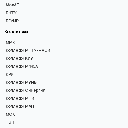
МосАП
БНТУ
БГУИР
Колледжи
ММК
Колледж МГТУ-МАСИ
Колледж КИУ
Колледж МФЮА
КРИТ
Колледж МУИВ
Колледж Синергия
Колледж МТИ
Колледж МАП
МОК
ТЭП