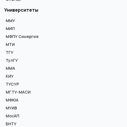
Университеты
ММУ
МИП
МФПУ Синергия
МТИ
ТГУ
ТулГУ
ММА
КИУ
ТУСУР
МГТУ-МАСИ
МФЮА
МУИВ
МосАП
БНТУ