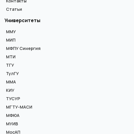
Контакты
Статьи
Университеты
ММУ
МИП
МФПУ Синергия
МТИ
ТГУ
ТулГУ
ММА
КИУ
ТУСУР
МГТУ-МАСИ
МФЮА
МУИВ
МосАП