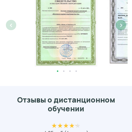
‹
›
Отзывы о дистанционном
обучении
★
★
★
★
★
★
★
★
★
★