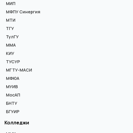
МИП
МФПУ Синергия
МТИ
ТГУ
ТулГУ
ММА
КИУ
ТУСУР
МГТУ-МАСИ
МФЮА
МУИВ
МосАП
БНТУ
БГУИР
Колледжи