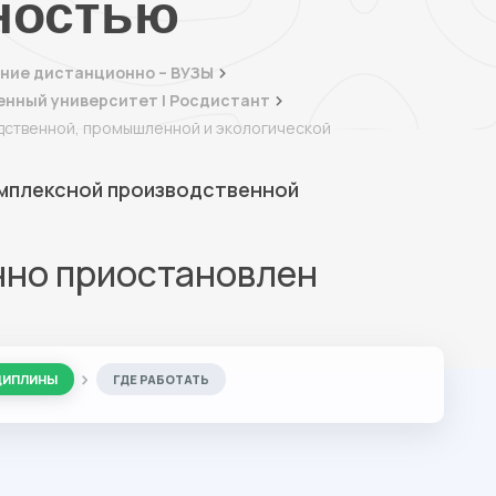
ностью
ние дистанционно – ВУЗЫ
енный университет | Росдистант
дственной, промышленной и экологической
мплексной производственной
нно приостановлен
ЦИПЛИНЫ
ГДЕ РАБОТАТЬ