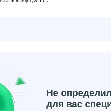
ий язык всех документов.
Не определи
для вас спец