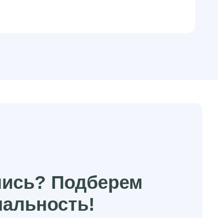
лись? Подберем
иальность!