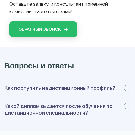
Оставьте заявку, и консультант приемной
комиссии свяжется с вами!
ОБРАТНЫЙ ЗВОНОК
Вопросы и ответы
Как поступить на дистанционный профиль?
Для поступления вам нужно: определиться со специальностью,
Какой диплом выдается после обучения по
выслать нам документы, пройти вступительные испытания,
дистанционной специальности?
оплатить обучение, подписать договор. Мы будем помогать на
каждом этапе, оформление полностью берем на себя.
В зависимости от ступени обучения, выдается диплом