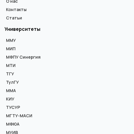
О нас
Контакты
Статьи
Университеты
ММУ
МИП
МФПУ Синергия
МТИ
ТГУ
ТулГУ
ММА
КИУ
ТУСУР
МГТУ-МАСИ
МФЮА
МУИВ