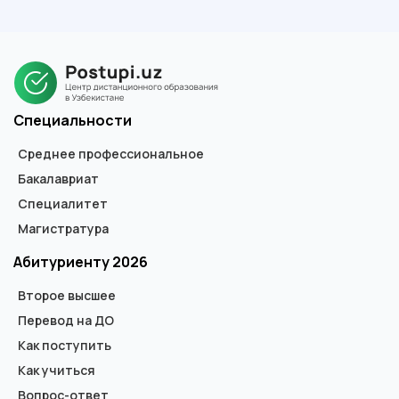
каждом этапе, оформление полностью берем на себя.
В зависимости от ступени обучения, выдается диплом
государственного образца специалиста, бакалавра или
магистра. В дипломе не указывается форма обучения.
Специальности
Среднее профессиональное
Бакалавриат
Специалитет
Магистратура
Абитуриенту 2026
Второе высшее
Перевод на ДО
Как поступить
Как учиться
Вопрос-ответ