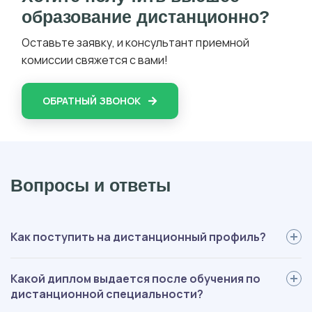
образование дистанционно?
Оставьте заявку, и консультант приемной
комиссии свяжется с вами!
ОБРАТНЫЙ ЗВОНОК
Вопросы и ответы
Как поступить на дистанционный профиль?
Для поступления вам нужно: определиться со специальностью,
Какой диплом выдается после обучения по
выслать нам документы, пройти вступительные испытания,
дистанционной специальности?
оплатить обучение, подписать договор. Мы будем помогать на