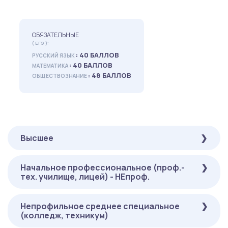
ОБЯЗАТЕЛЬНЫЕ
( ЕГЭ ):
: 40 БАЛЛОВ
РУССКИЙ ЯЗЫК
: 40 БАЛЛОВ
МАТЕМАТИКА
: 48 БАЛЛОВ
ОБЩЕСТВОЗНАНИЕ
Высшее
Начальное профессиональное (проф.-
ОБЯЗАТЕЛЬНЫЕ
тех. училище, лицей) - НЕпроф.
( ОНЛАЙН-ТЕСТИРОВАНИЕ ):
: 40 БАЛЛОВ
РУССКИЙ ЯЗЫК
: 48 БАЛЛОВ
ОСНОВЫ ЭКОНОМИКИ
Непрофильное среднее специальное
ОБЯЗАТЕЛЬНЫЕ
: 40 БАЛЛОВ
АЛГЕБРА И НАЧАЛА МАТЕМАТИЧЕСКОГО АНАЛИЗА
(колледж, техникум)
( ОНЛАЙН-ТЕСТИРОВАНИЕ ):