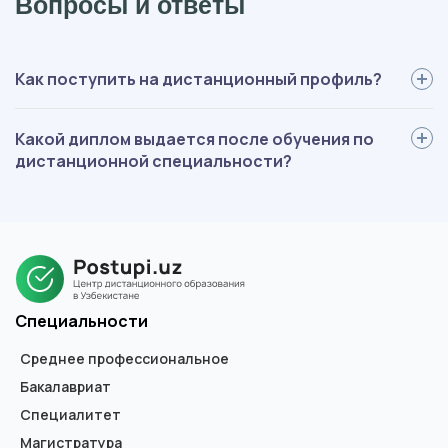
Вопросы и ответы
Как поступить на дистанционный профиль?
Для поступления вам нужно: определиться со специальностью,
Какой диплом выдается после обучения по
выслать нам документы, пройти вступительные испытания,
дистанционной специальности?
оплатить обучение, подписать договор. Мы будем помогать на
каждом этапе, оформление полностью берем на себя.
В зависимости от ступени обучения, выдается диплом
государственного образца специалиста, бакалавра или
магистра. В дипломе не указывается форма обучения.
Специальности
Среднее профессиональное
Бакалавриат
Специалитет
Магистратура