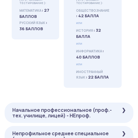
ТЕСТИРОВАНИЕ ):
ТЕСТИРОВАНИЕ ):
: 27
МАТЕМАТИКА
ОБЩЕСТВОЗНАНИЕ
: 42 БАЛЛА
БАЛЛОВ
:
РУССКИЙ ЯЗЫК
или
36 БАЛЛОВ
: 32
ИСТОРИЯ
БАЛЛА
или
:
ИНФОРМАТИКА
40 БАЛЛОВ
или
ИНОСТРАННЫЙ
: 22 БАЛЛА
ЯЗЫК
Начальное профессиональное (проф.-
тех. училище, лицей) - НЕпроф.
Непрофильное среднее специальное
ОБЯЗАТЕЛЬНЫЕ
НА ВЫБОР