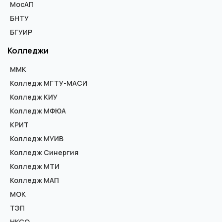
МосАП
БНТУ
БГУИР
Колледжи
ММК
Колледж МГТУ-МАСИ
Колледж КИУ
Колледж МФЮА
КРИТ
Колледж МУИВ
Колледж Синергия
Колледж МТИ
Колледж МАП
МОК
ТЭП
НКСО