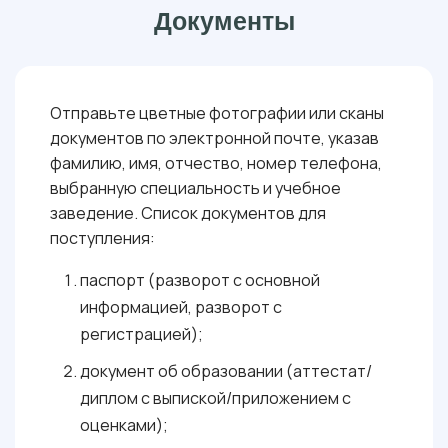
: 36 БАЛЛОВ
РУССКИЙ ЯЗЫК
Документы
: 40 БАЛЛОВ
ЭЛЕМЕНТЫ ВЫСШЕЙ МАТЕМАТИКИ
ИНФОРМАЦИОННЫЕ ТЕХНОЛОГИИ (ИНЖЕНЕРНО-ТЕХНИЧЕСКИЙ
: 40 БАЛЛОВ
ПРОФИЛЬ)
Отправьте цветные фотографии или сканы
документов по электронной почте, указав
фамилию, имя, отчество, номер телефона,
выбранную специальность и учебное
заведение. Список документов для
поступления:
паспорт (разворот с основной
информацией, разворот с
регистрацией);
документ об образовании (аттестат/
диплом с выпиской/приложением с
оценками);