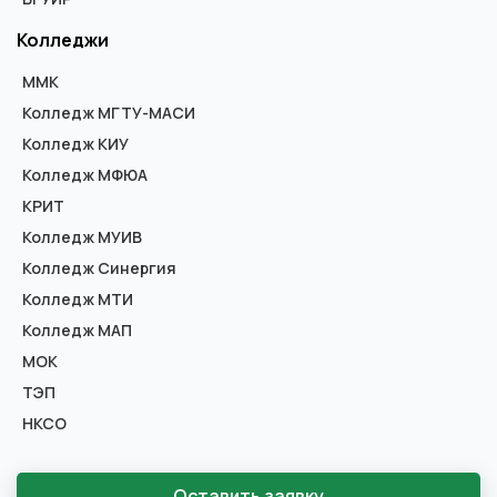
Колледжи
ММК
Колледж МГТУ-МАСИ
Колледж КИУ
Колледж МФЮА
КРИТ
Колледж МУИВ
Колледж Синергия
Колледж МТИ
Колледж МАП
МОК
ТЭП
НКСО
Оставить заявку