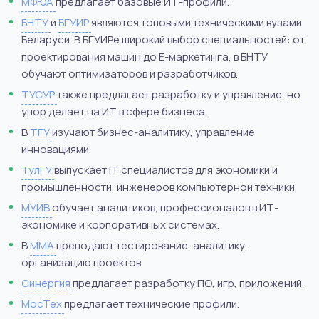
МФЮА
предлагает базовые ИТ-профили.
БНТУ
и
БГУИР
являются топовыми техническими вузами
Беларуси. В БГУИРе широкий выбор специальностей: от
проектирования машин до Е-маркетинга, в БНТУ
обучают оптимизаторов и разработчиков.
ТУСУР
также предлагает разработку и управление, но
упор делает на ИТ в сфере бизнеса.
В
ТГУ
изучают бизнес-аналитику, управление
инновациями.
ТулГУ
выпускает IT специалистов для экономики и
промышленности, инженеров компьютерной техники.
МУИВ
обучает аналитиков, профессионалов в ИТ-
экономике и корпоративных системах.
В
ММА
преподают тестирование, аналитику,
организацию проектов.
Синергия
предлагает разработку ПО, игр, приложений.
МосТех
предлагает технические профили.