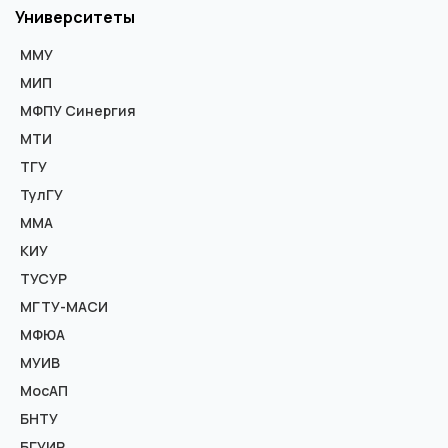
Университеты
ММУ
МИП
МФПУ Синергия
МТИ
ТГУ
ТулГУ
ММА
КИУ
ТУСУР
МГТУ-МАСИ
МФЮА
МУИВ
МосАП
БНТУ
БГУИР