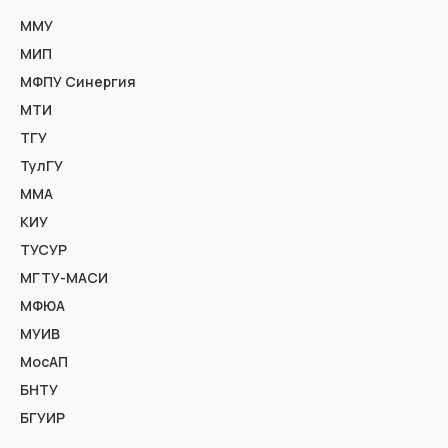
ММУ
МИП
МФПУ Синергия
МТИ
ТГУ
ТулГУ
ММА
КИУ
ТУСУР
МГТУ-МАСИ
МФЮА
МУИВ
МосАП
БНТУ
БГУИР