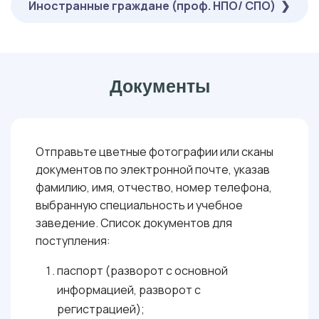
Иностранные граждане (проф. НПО/ СПО)
БАЛЛОВ
ОБЯЗАТЕЛЬНЫЕ
МАТЕМАТИКА В СОЦИАЛЬНО-ЭКОНОМИЧЕСКИХ И ГУМАНИТАРНЫХ
( ОНЛАЙН-ТЕСТИРОВАНИЕ ):
: 27 БАЛЛОВ
НАУКАХ
: 36 БАЛЛОВ
РУССКИЙ ЯЗЫК
ОБЯЗАТЕЛЬНЫЕ
: 40 БАЛЛОВ
ИНФОРМАЦИОННЫЕ ТЕХНОЛОГИИ
( ОНЛАЙН-ТЕСТИРОВАНИЕ ):
МАТЕМАТИКА В СОЦИАЛЬНО-ЭКОНОМИЧЕСКИХ И ГУМАНИТАРНЫХ
: 27 БАЛЛОВ
: 36 БАЛЛОВ
НАУКАХ
РУССКИЙ ЯЗЫК
Документы
: 40 БАЛЛОВ
ИНФОРМАЦИОННЫЕ ТЕХНОЛОГИИ
Отправьте цветные фотографии или сканы
документов по электронной почте, указав
фамилию, имя, отчество, номер телефона,
выбранную специальность и учебное
заведение. Список документов для
поступления:
паспорт (разворот с основной
информацией, разворот с
регистрацией);