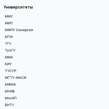
Университеты
ММУ
МИП
МФПУ Синергия
МТИ
ТГУ
ТулГУ
ММА
КИУ
ТУСУР
МГТУ-МАСИ
МФЮА
МУИВ
МосАП
БНТУ