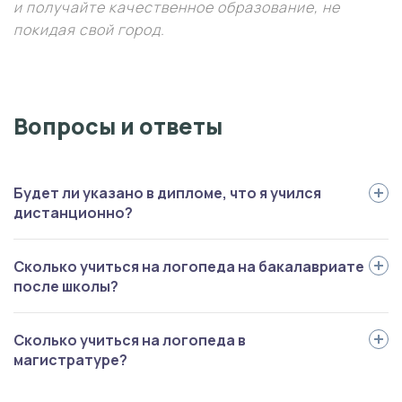
и получайте качественное образование, не
покидая свой город.
Вопросы и ответы
Будет ли указано в дипломе, что я учился
дистанционно?
По желанию студента формат обучения может не указываться.
Сколько учиться на логопеда на бакалавриате
после школы?
Среднее время обучения от 4 лет 5 месяцев до 5 лет.
Сколько учиться на логопеда в
магистратуре?