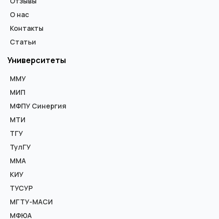
Отзывы
О нас
Контакты
Статьи
Университеты
ММУ
МИП
МФПУ Синергия
МТИ
ТГУ
ТулГУ
ММА
КИУ
ТУСУР
МГТУ-МАСИ
МФЮА