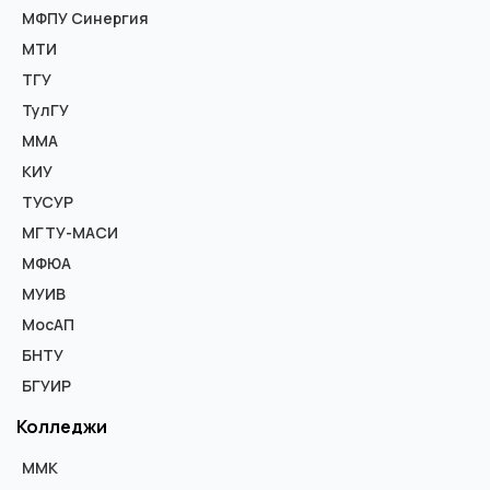
МФПУ Синергия
МТИ
ТГУ
ТулГУ
ММА
КИУ
ТУСУР
МГТУ-МАСИ
МФЮА
МУИВ
МосАП
БНТУ
БГУИР
Колледжи
ММК