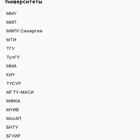
Университеты
ММУ
МИП
МФПУ Синергия
МТИ
ТГУ
ТулГУ
ММА
КИУ
ТУСУР
МГТУ-МАСИ
МФЮА
МУИВ
МосАП
БНТУ
БГУИР