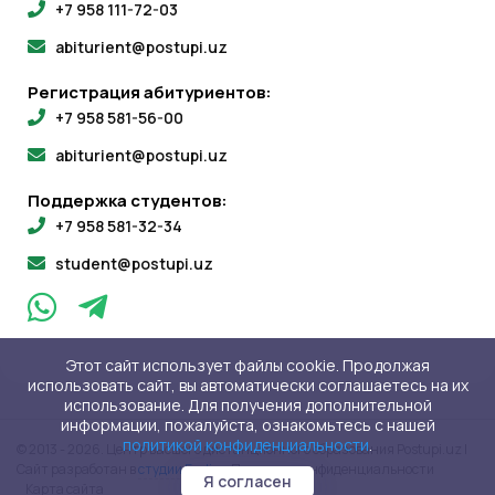
+7 958 111-72-03
abiturient@postupi.uz
Регистрация абитуриентов:
+7 958 581-56-00
abiturient@postupi.uz
Поддержка студентов:
+7 958 581-32-34
student@postupi.uz
Этот сайт использует файлы cookie. Продолжая
использовать сайт, вы автоматически соглашаетесь на их
использование. Для получения дополнительной
информации, пожалуйста, ознакомьтесь с нашей
политикой конфиденциальности
.
© 2013 - 2026. Центр высшего дистанционного образования Postupi.uz |
Сайт разработан в
студии Evvlio
Политика конфиденциальности
Я согласен
Карта сайта