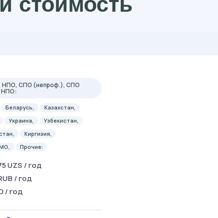
и стоимость
 НПО, СПО (непроф.), СПО
, НПО:
Беларусь,
Казахстан,
Украина,
Узбекистан,
стан,
Киргизия,
 МО,
Прочие:
75 UZS / год
RUB / год
D / год