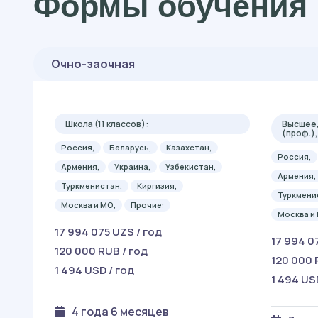
Формы обучения 
Очно-заочная
Школа (11 классов):
Высшее,
(проф.)
Россия,
Беларусь,
Казахстан,
Россия,
Армения,
Украина,
Узбекистан,
Армения,
Туркменистан,
Киргизия,
Туркмени
Москва и МО,
Прочие:
Москва и
17 994 075 UZS / год
17 994 0
120 000 RUB / год
120 000 
1 494 USD / год
1 494 US
4 года 6 месяцев