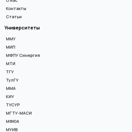
О нас
Контакты
Статьи
Университеты
ММУ
МИП
МФПУ Синергия
МТИ
ТГУ
ТулГУ
ММА
КИУ
ТУСУР
МГТУ-МАСИ
МФЮА
МУИВ