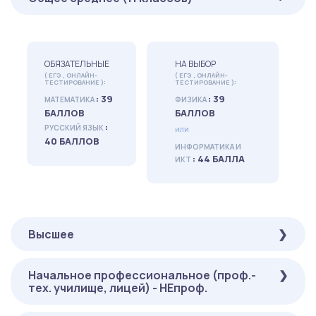
ОБЯЗАТЕЛЬНЫЕ
НА ВЫБОР
( ЕГЭ , ОНЛАЙН-
( ЕГЭ , ОНЛАЙН-
ТЕСТИРОВАНИЕ ):
ТЕСТИРОВАНИЕ ):
: 39
: 39
МАТЕМАТИКА
ФИЗИКА
БАЛЛОВ
БАЛЛОВ
:
РУССКИЙ ЯЗЫК
или
40 БАЛЛОВ
ИНФОРМАТИКА И
: 44 БАЛЛА
ИКТ
Высшее
Начальное профессиональное (проф.-
ОБЯЗАТЕЛЬНЫЕ
НА ВЫБОР
тех. училище, лицей) - НЕпроф.
( ОНЛАЙН-ТЕСТИРОВАНИЕ
( ОНЛАЙН-ТЕСТИРОВАНИЕ ):
):
: 39 БАЛЛОВ
ФИЗИКА
: 39
МАТЕМАТИКА