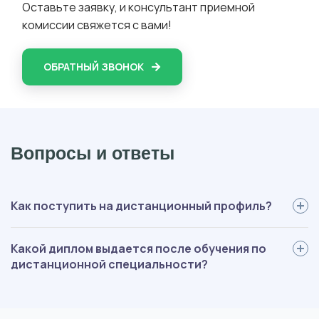
Оставьте заявку, и консультант приемной
комиссии свяжется с вами!
ОБРАТНЫЙ ЗВОНОК
Вопросы и ответы
Как поступить на дистанционный профиль?
Для поступления вам нужно: определиться со специальностью,
Какой диплом выдается после обучения по
выслать нам документы, пройти вступительные испытания,
дистанционной специальности?
оплатить обучение, подписать договор. Мы будем помогать на
каждом этапе, оформление полностью берем на себя.
В зависимости от ступени обучения, выдается диплом
государственного образца специалиста, бакалавра или