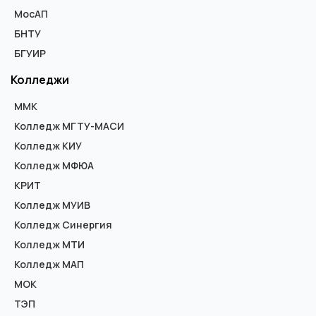
МосАП
БНТУ
БГУИР
Колледжи
ММК
Колледж МГТУ-МАСИ
Колледж КИУ
Колледж МФЮА
КРИТ
Колледж МУИВ
Колледж Синергия
Колледж МТИ
Колледж МАП
МОК
ТЭП