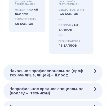
( ЕГЭ , ОНЛАЙН-
( ЕГЭ , ОНЛАЙН-
ТЕСТИРОВАНИЕ ):
ТЕСТИРОВАНИЕ ):
: 40
МАТЕМАТИКА
ОБЩЕСТВОЗНАНИЕ
: 45 БАЛЛОВ
БАЛЛОВ
:
РУССКИЙ ЯЗЫК
или
40 БАЛЛОВ
: 40
ИСТОРИЯ
БАЛЛОВ
или
:
ИНФОРМАТИКА
46 БАЛЛОВ
Начальное профессиональное (проф.-
тех. училище, лицей) - НЕпроф.
Непрофильное среднее специальное
ОБЯЗАТЕЛЬНЫЕ
НА ВЫБОР
(колледж, техникум)
( ЕГЭ ):
( ЕГЭ ):
: 40
: 45
МАТЕМАТИКА
ОБЩЕСТВОЗНАНИЕ
БАЛЛОВ
БАЛЛОВ