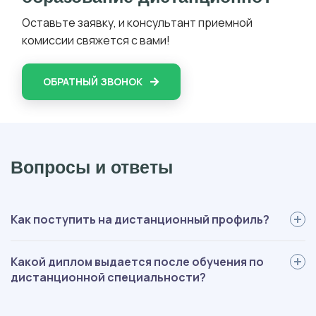
Оставьте заявку, и консультант приемной
комиссии свяжется с вами!
ОБРАТНЫЙ ЗВОНОК
Вопросы и ответы
Как поступить на дистанционный профиль?
Для поступления вам нужно: определиться со специальностью,
Какой диплом выдается после обучения по
выслать нам документы, пройти вступительные испытания,
дистанционной специальности?
оплатить обучение, подписать договор. Мы будем помогать на
каждом этапе, оформление полностью берем на себя.
В зависимости от ступени обучения, выдается диплом