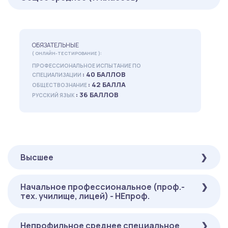
ОБЯЗАТЕЛЬНЫЕ
( ОНЛАЙН-ТЕСТИРОВАНИЕ ):
ПРОФЕССИОНАЛЬНОЕ ИСПЫТАНИЕ ПО
: 40 БАЛЛОВ
СПЕЦИАЛИЗАЦИИ
: 42 БАЛЛА
ОБЩЕСТВОЗНАНИЕ
: 36 БАЛЛОВ
РУССКИЙ ЯЗЫК
Высшее
Начальное профессиональное (проф.-
ОБЯЗАТЕЛЬНЫЕ
тех. училище, лицей) - НЕпроф.
( ОНЛАЙН-ТЕСТИРОВАНИЕ ):
: 40
ПРОФЕССИОНАЛЬНОЕ ИСПЫТАНИЕ ПО СПЕЦИАЛИЗАЦИИ
БАЛЛОВ
Непрофильное среднее специальное