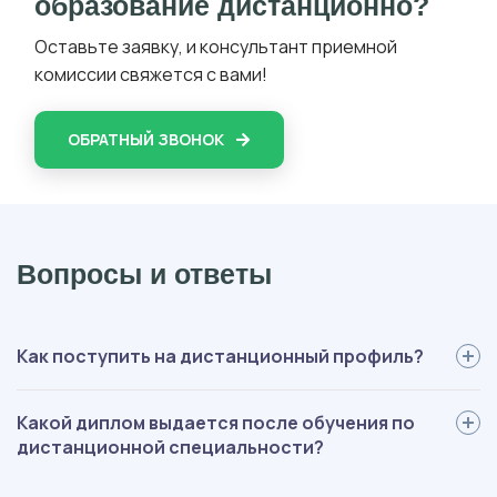
образование дистанционно?
Оставьте заявку, и консультант приемной
комиссии свяжется с вами!
ОБРАТНЫЙ ЗВОНОК
Вопросы и ответы
Как поступить на дистанционный профиль?
Для поступления вам нужно: определиться со специальностью,
Какой диплом выдается после обучения по
выслать нам документы, пройти вступительные испытания,
дистанционной специальности?
оплатить обучение, подписать договор. Мы будем помогать на
каждом этапе, оформление полностью берем на себя.