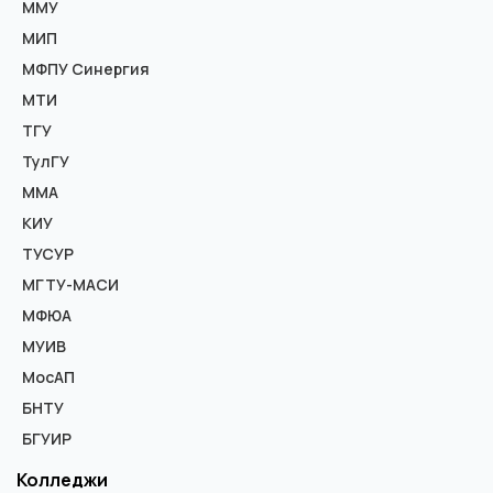
ММУ
МИП
МФПУ Синергия
МТИ
ТГУ
ТулГУ
ММА
КИУ
ТУСУР
МГТУ-МАСИ
МФЮА
МУИВ
МосАП
БНТУ
БГУИР
Колледжи