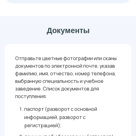
: 36 БАЛЛОВ
РУССКИЙ ЯЗЫК
: 40
МАТЕМАТИКА В ПРОФЕССИОНАЛЬНОЙ ДЕЯТЕЛЬНОСТИ
ОБЯЗАТЕЛЬНЫЕ
БАЛЛОВ
( ОНЛАЙН-ТЕСТИРОВАНИЕ ):
: 40 БАЛЛОВ
ФИЗИКА В ПРОФЕССИОНАЛЬНОЙ ДЕЯТЕЛЬНОСТИ
: 36 БАЛЛОВ
РУССКИЙ ЯЗЫК
Документы
: 40
МАТЕМАТИКА В ПРОФЕССИОНАЛЬНОЙ ДЕЯТЕЛЬНОСТИ
БАЛЛОВ
: 40 БАЛЛОВ
ФИЗИКА В ПРОФЕССИОНАЛЬНОЙ ДЕЯТЕЛЬНОСТИ
Отправьте цветные фотографии или сканы
документов по электронной почте, указав
фамилию, имя, отчество, номер телефона,
выбранную специальность и учебное
заведение. Список документов для
поступления:
паспорт (разворот с основной
информацией, разворот с
регистрацией);