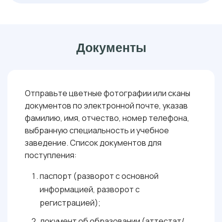
или
: 36 БАЛЛОВ
РУССКИЙ ЯЗЫК
: 36
: 40
ХИМИЯ
МАТЕМАТИКА В ПРОФЕССИОНАЛЬНОЙ ДЕЯТЕЛЬНОСТИ
ОБЯЗАТЕЛЬНЫЕ
БАЛЛОВ
БАЛЛОВ
( ОНЛАЙН-ТЕСТИРОВАНИЕ ):
: 36 БАЛЛОВ
РУССКИЙ ЯЗЫК
Документы
: 40
МАТЕМАТИКА В ПРОФЕССИОНАЛЬНОЙ ДЕЯТЕЛЬНОСТИ
БАЛЛОВ
: 40 БАЛЛОВ
ФИЗИКА В ПРОФЕССИОНАЛЬНОЙ ДЕЯТЕЛЬНОСТИ
Отправьте цветные фотографии или сканы
документов по электронной почте, указав
фамилию, имя, отчество, номер телефона,
выбранную специальность и учебное
заведение. Список документов для
поступления:
паспорт (разворот с основной
информацией, разворот с
регистрацией);
документ об образовании (аттестат/