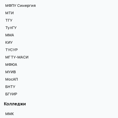
МФПУ Синергия
МТИ
ТГУ
ТулГУ
ММА
КИУ
ТУСУР
МГТУ-МАСИ
МФЮА
МУИВ
МосАП
БНТУ
БГУИР
Колледжи
ММК