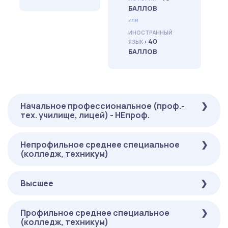
БАЛЛОВ
или
ИНОСТРАННЫЙ
: 40
ЯЗЫК
БАЛЛОВ
Начальное профессиональное (проф.-
тех. училище, лицей) - НЕпроф.
Непрофильное среднее специальное
ОБЯЗАТЕЛЬНЫЕ
НА ВЫБОР
(колледж, техникум)
( ЕГЭ ):
( ЕГЭ ):
: 40
: 40
РУССКИЙ ЯЗЫК
МАТЕМАТИКА
БАЛЛОВ
БАЛЛОВ
Высшее
ОБЯЗАТЕЛЬНЫЕ
НА ВЫБОР
: 45
ОБЩЕСТВОЗНАНИЕ
или
( ЕГЭ ):
( ЕГЭ ):
БАЛЛОВ
: 40
ИСТОРИЯ
: 40
: 40
РУССКИЙ ЯЗЫК
МАТЕМАТИКА
Профильное среднее специальное
БАЛЛОВ
ОБЯЗАТЕЛЬНЫЕ
НА ВЫБОР
БАЛЛОВ
БАЛЛОВ
(колледж, техникум)
или
( ОНЛАЙН-ТЕСТИРОВАНИЕ ):
( ОНЛАЙН-
: 45
ОБЩЕСТВОЗНАНИЕ
или