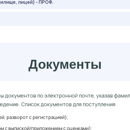
илище, лицей) - ПРОФ.
2 БАЛЛА
2 БАЛЛА
: 27 БАЛЛОВ
КАХ
2 БАЛЛА
: 27 БАЛЛОВ
КАХ
: 27 БАЛЛОВ
КАХ
Документы
 документов по электронной почте, указав фамили
едение. Список документов для поступления:
й, разворот с регистрацией);
м с выпиской/приложением с оценками);