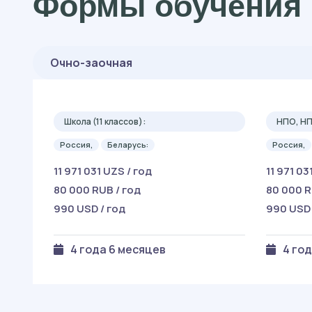
Формы обучения 
Очно-заочная
Школа (11 классов):
НПО, Н
Россия,
Беларусь:
Россия,
11 971 031 UZS / год
11 971 03
80 000 RUB / год
80 000 R
990 USD / год
990 USD 
4 года 6 месяцев
4 го