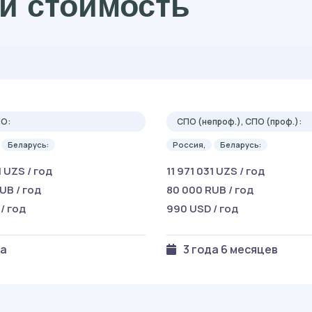
и стоимость
ПО:
СПО (непроф.), СПО (проф.):
Беларусь:
Россия,
Беларусь:
1 UZS / год
11 971 031 UZS / год
UB / год
80 000 RUB / год
/ год
990 USD / год
да
3 года 6 месяцев