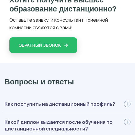
образование дистанционно?
Оставьте заявку, и консультант приемной
комиссии свяжется с вами!
ОБРАТНЫЙ ЗВОНОК
Вопросы и ответы
Как поступить на дистанционный профиль?
Для поступления вам нужно: определиться со специальностью,
Какой диплом выдается после обучения по
выслать нам документы, пройти вступительные испытания,
дистанционной специальности?
оплатить обучение, подписать договор. Мы будем помогать на