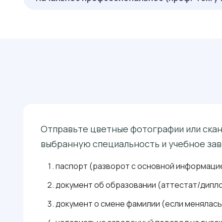
ОБЯЗАТЕЛЬНЫЕ
: 36 БАЛЛОВ
РУССКИЙ ЯЗЫК
или
: 36 БАЛЛОВ
( ОНЛАЙН-ТЕСТИРОВАНИЕ ):
ХИМИЯ
: 36 БАЛЛОВ
ФИЗИКА
: 36 БАЛЛОВ
РУССКИЙ ЯЗЫК
или
ОБЯЗАТЕЛЬНЫЕ
: 40 БАЛЛОВ
ОСНОВЫ УПРАВЛЕНИЯ КАЧЕСТВОМ
: 36 БАЛЛОВ
( ОНЛАЙН-ТЕСТИРОВАНИЕ ):
ХИМИЯ
: 30 БАЛЛОВ
БЕЗОПАСНОСТЬ ЖИЗНЕДЕЯТЕЛЬНОСТИ
: 36 БАЛЛОВ
РУССКИЙ ЯЗЫК
: 40 БАЛЛОВ
ОСНОВЫ УПРАВЛЕНИЯ КАЧЕСТВОМ
: 30 БАЛЛОВ
БЕЗОПАСНОСТЬ ЖИЗНЕДЕЯТЕЛЬНОСТИ
Отправьте цветные фотографии или сканы
выбранную специальность и учебное зав
паспорт (разворот с основной информацие
документ об образовании (аттестат/дипло
документ о смене фамилии (если менялась