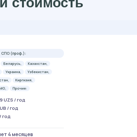
и стоимость
 СПО (проф.):
Беларусь,
Казахстан,
Украина,
Узбекистан,
стан,
Киргизия,
 МО,
Прочие:
59 UZS / год
UB / год
/ год
лет 4 месяцев