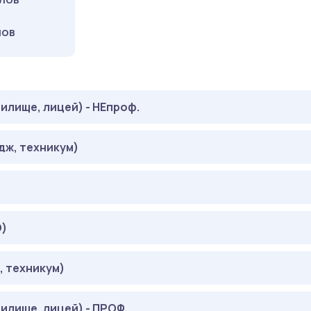
ЛЛОВ
ЛОВ
илище, лицей) - НЕпроф.
дж, техникум)
АЛЛОВ
АЛЛОВ
О)
:
АЛЛОВ
 техникум)
:
АЛЛОВ
илище, лицей) - ПРОФ.