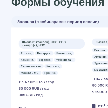
Формы обучения 
Заочная (с вебинарами в период сессии)
Школа (11 классов), НПО, СПО
Высшее,
(непроф.), НПО:
Россия,
Россия,
Беларусь,
Казахстан,
Армения,
Армения,
Украина,
Узбекистан,
Туркмени
Туркменистан,
Киргизия,
Москва и
Москва и МО,
Прочие:
11 947 6
11 947 659 UZS / год
80 000 R
80 000 RUB / год
985 USD 
985 USD / год
от 3 