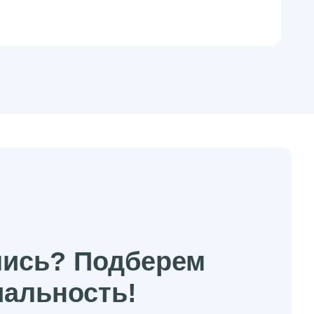
лись? Подберем
иальность!