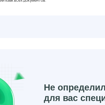
ий язык всех документов.
Не определи
для вас спец