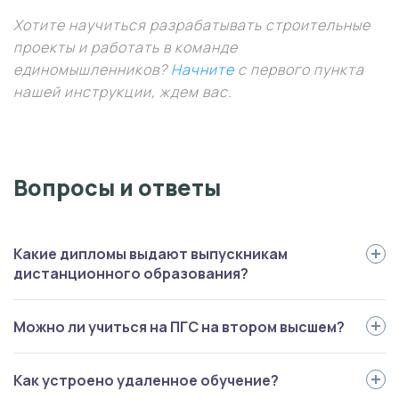
Хотите научиться разрабатывать строительные
проекты и работать в команде
единомышленников?
Начните
с первого пункта
нашей инструкции, ждем вас.
Вопросы и ответы
Какие дипломы выдают выпускникам
дистанционного образования?
У всех партнерских учреждений есть лицензии и аккредитации -
Можно ли учиться на ПГС на втором высшем?
это значит, что выпускники получат государственные дипломы. В
дипломе указывается название специальности и квалификация
Да, для этого нужно подтверждение диплома о высшем
Как устроено удаленное обучение?
выпускника. Образовательные документы автоматически
образовании в РФ (это можно сделать онлайн). Поступление на