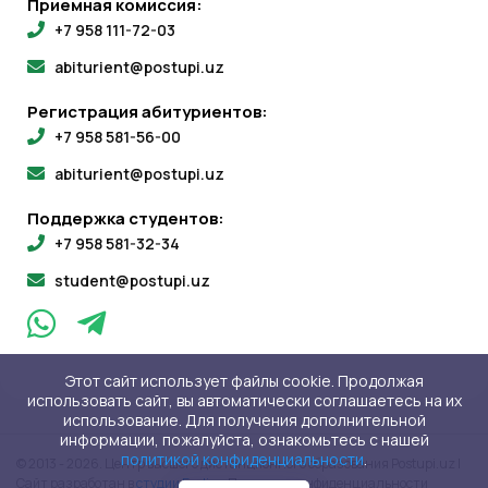
Приемная комиссия:
+7 958 111-72-03
abiturient@postupi.uz
Регистрация абитуриентов:
+7 958 581-56-00
abiturient@postupi.uz
Поддержка студентов:
+7 958 581-32-34
student@postupi.uz
Этот сайт использует файлы cookie. Продолжая
использовать сайт, вы автоматически соглашаетесь на их
использование. Для получения дополнительной
информации, пожалуйста, ознакомьтесь с нашей
политикой конфиденциальности
.
© 2013 - 2026. Центр высшего дистанционного образования Postupi.uz |
Сайт разработан в
студии Evvlio
Политика конфиденциальности