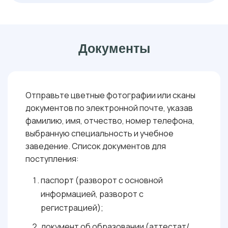
: 60 БАЛЛОВ
ТВОРЧЕСКОЕ ИСПЫТАНИЕ
ОБЯЗАТЕЛЬНЫЕ
( ОНЛАЙН-ТЕСТИРОВАНИЕ ):
: 60 БАЛЛОВ
ТВОРЧЕСКОЕ ИСПЫТАНИЕ
Документы
Отправьте цветные фотографии или сканы
документов по электронной почте, указав
фамилию, имя, отчество, номер телефона,
выбранную специальность и учебное
заведение. Список документов для
поступления:
паспорт (разворот с основной
информацией, разворот с
регистрацией);
документ об образовании (аттестат/