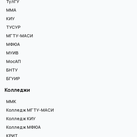
ТулГУ
ММА
КИУ
ТУСУР
МГТУ-МАСИ
МФЮА
МУИВ
МосАП
БНТУ
БГУИР
Колледжи
ММК
Колледж МГТУ-МАСИ
Колледж КИУ
Колледж МФЮА
КРИТ